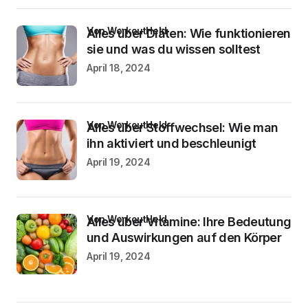
von WorkoutHeld
Alles über Diäten: Wie funktionieren
sie und was du wissen solltest
April 18, 2024
von WorkoutHeld
Alles über Stoffwechsel: Wie man
ihn aktiviert und beschleunigt
April 19, 2024
von WorkoutHeld
Alles über Vitamine: Ihre Bedeutung
und Auswirkungen auf den Körper
April 19, 2024