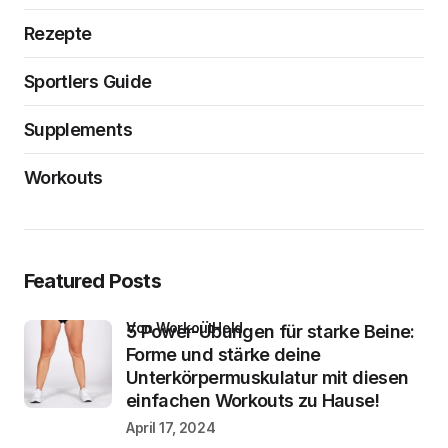
Rezepte
Sportlers Guide
Supplements
Workouts
Featured Posts
von WorkoutHeld
5 Power-Übungen für starke Beine:
Forme und stärke deine
Unterkörpermuskulatur mit diesen
einfachen Workouts zu Hause!
April 17, 2024