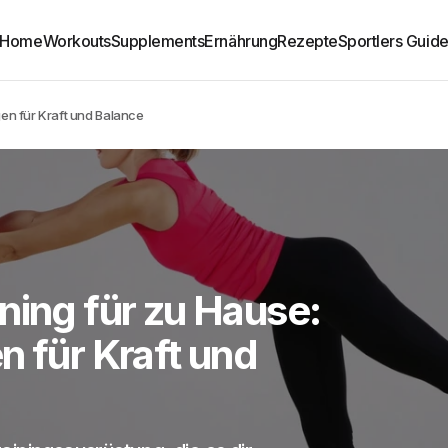
Home
Workouts
Supplements
Ernährung
Rezepte
Sportlers Guid
gen für Kraft und Balance
ning für zu Hause:
n für Kraft und