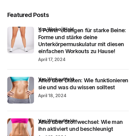
Featured Posts
von WorkoutHeld
5 Power-Übungen für starke Beine:
Forme und stärke deine
Unterkörpermuskulatur mit diesen
einfachen Workouts zu Hause!
April 17, 2024
von WorkoutHeld
Alles über Diäten: Wie funktionieren
sie und was du wissen solltest
April 18, 2024
von WorkoutHeld
Alles über Stoffwechsel: Wie man
ihn aktiviert und beschleunigt