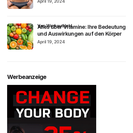
April 19, 2024
von WorkoutHeld
Alles über Vitamine: Ihre Bedeutung
und Auswirkungen auf den Körper
April 19, 2024
Werbeanzeige