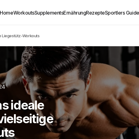
Home
Workouts
Supplements
Ernährung
Rezepte
Sportlers Guid
ige Liegestütz-Workouts
24
as ideale
vielseitige
uts