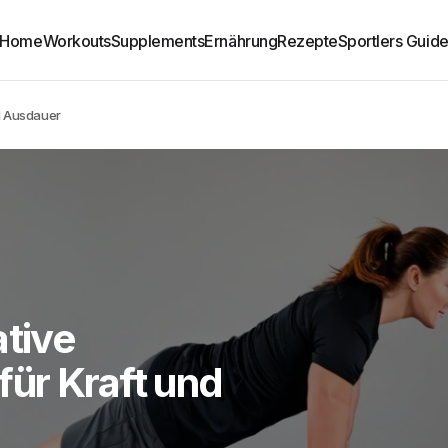
Home
Workouts
Supplements
Ernährung
Rezepte
Sportlers Guid
d Ausdauer
ative
ür Kraft und