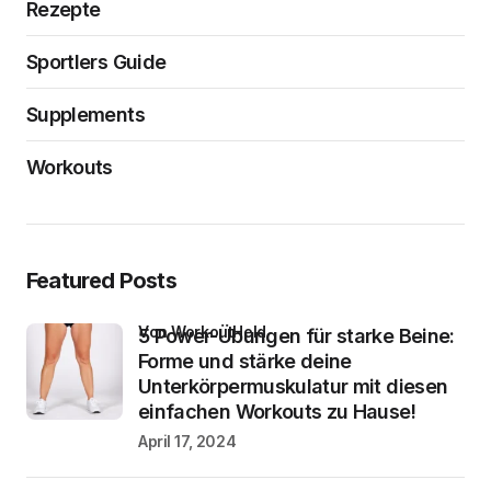
Rezepte
Sportlers Guide
Supplements
Workouts
Featured Posts
von WorkoutHeld
5 Power-Übungen für starke Beine:
Forme und stärke deine
Unterkörpermuskulatur mit diesen
einfachen Workouts zu Hause!
April 17, 2024