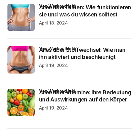
von WorkoutHeld
Alles über Diäten: Wie funktionieren
sie und was du wissen solltest
April 18, 2024
von WorkoutHeld
Alles über Stoffwechsel: Wie man
ihn aktiviert und beschleunigt
April 19, 2024
von WorkoutHeld
Alles über Vitamine: Ihre Bedeutung
und Auswirkungen auf den Körper
April 19, 2024