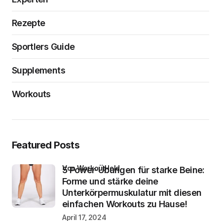
Rezepte
Sportlers Guide
Supplements
Workouts
Featured Posts
von WorkoutHeld
5 Power-Übungen für starke Beine:
Forme und stärke deine
Unterkörpermuskulatur mit diesen
einfachen Workouts zu Hause!
April 17, 2024