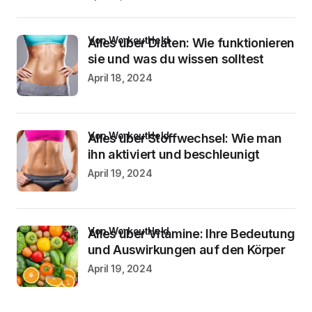
von WorkoutHeld
Alles über Diäten: Wie funktionieren
sie und was du wissen solltest
April 18, 2024
von WorkoutHeld
Alles über Stoffwechsel: Wie man
ihn aktiviert und beschleunigt
April 19, 2024
von WorkoutHeld
Alles über Vitamine: Ihre Bedeutung
und Auswirkungen auf den Körper
April 19, 2024