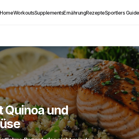
Home
Workouts
Supplements
Ernährung
Rezepte
Sportlers Guid
it Quinoa und
üse