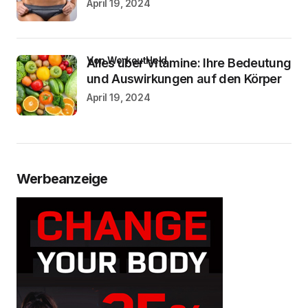
April 19, 2024
von WorkoutHeld
Alles über Vitamine: Ihre Bedeutung
und Auswirkungen auf den Körper
April 19, 2024
Werbeanzeige