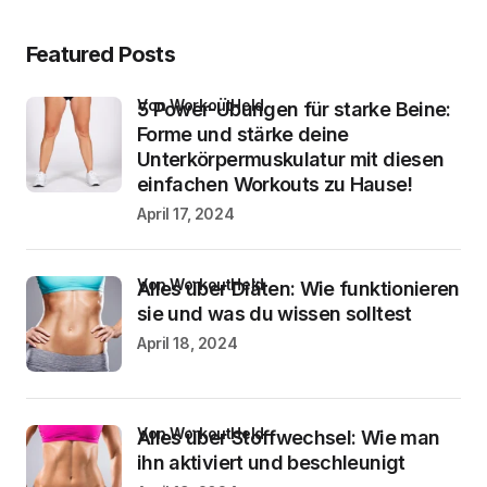
Featured Posts
von WorkoutHeld
5 Power-Übungen für starke Beine:
Forme und stärke deine
Unterkörpermuskulatur mit diesen
einfachen Workouts zu Hause!
April 17, 2024
von WorkoutHeld
Alles über Diäten: Wie funktionieren
sie und was du wissen solltest
April 18, 2024
von WorkoutHeld
Alles über Stoffwechsel: Wie man
ihn aktiviert und beschleunigt