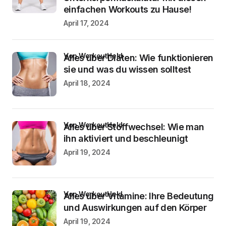
einfachen Workouts zu Hause!
April 17, 2024
von WorkoutHeld
Alles über Diäten: Wie funktionieren
sie und was du wissen solltest
April 18, 2024
von WorkoutHeld
Alles über Stoffwechsel: Wie man
ihn aktiviert und beschleunigt
April 19, 2024
von WorkoutHeld
Alles über Vitamine: Ihre Bedeutung
und Auswirkungen auf den Körper
April 19, 2024