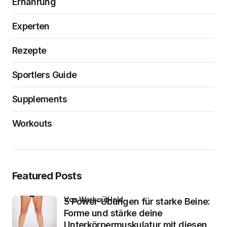
Ernährung
Experten
Rezepte
Sportlers Guide
Supplements
Workouts
Featured Posts
von WorkoutHeld
5 Power-Übungen für starke Beine:
Forme und stärke deine
Unterkörpermuskulatur mit diesen