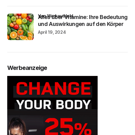
von WorkoutHeld
Alles über Vitamine: Ihre Bedeutung
und Auswirkungen auf den Körper
April 19, 2024
Werbeanzeige