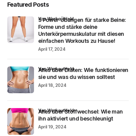
Featured Posts
von WorkoutHeld
5 Power-Übungen für starke Beine:
Forme und stärke deine
Unterkörpermuskulatur mit diesen
einfachen Workouts zu Hause!
April 17, 2024
von WorkoutHeld
Alles über Diäten: Wie funktionieren
sie und was du wissen solltest
April 18, 2024
von WorkoutHeld
Alles über Stoffwechsel: Wie man
ihn aktiviert und beschleunigt
April 19, 2024