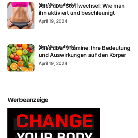
von WorkoutHeld
Alles über Stoffwechsel: Wie man
ihn aktiviert und beschleunigt
April 19, 2024
von WorkoutHeld
Alles über Vitamine: Ihre Bedeutung
und Auswirkungen auf den Körper
April 19, 2024
Werbeanzeige