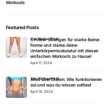
Workouts
Featured Posts
von WorkoutHeld
5 Power-Übungen für starke Beine:
Forme und stärke deine
Unterkörpermuskulatur mit diesen
einfachen Workouts zu Hause!
April 17, 2024
von WorkoutHeld
Alles über Diäten: Wie funktionieren
sie und was du wissen solltest
April 18, 2024