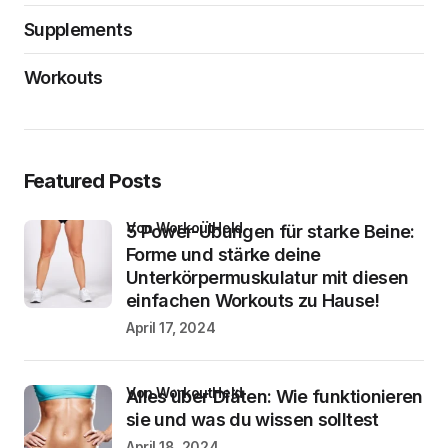
Supplements
Workouts
Featured Posts
von WorkoutHeld
5 Power-Übungen für starke Beine:
Forme und stärke deine
Unterkörpermuskulatur mit diesen
einfachen Workouts zu Hause!
April 17, 2024
von WorkoutHeld
Alles über Diäten: Wie funktionieren
sie und was du wissen solltest
April 18, 2024