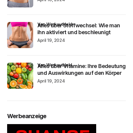
von WorkoutHeld
Alles über Stoffwechsel: Wie man
ihn aktiviert und beschleunigt
April 19, 2024
von WorkoutHeld
Alles über Vitamine: Ihre Bedeutung
und Auswirkungen auf den Körper
April 19, 2024
Werbeanzeige