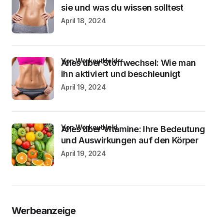
sie und was du wissen solltest
April 18, 2024
von WorkoutHeld
Alles über Stoffwechsel: Wie man
ihn aktiviert und beschleunigt
April 19, 2024
von WorkoutHeld
Alles über Vitamine: Ihre Bedeutung
und Auswirkungen auf den Körper
April 19, 2024
Werbeanzeige