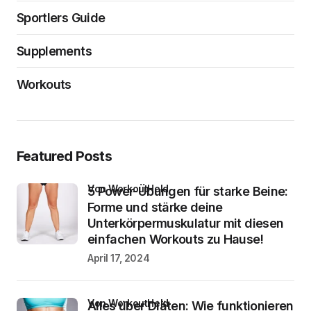
Sportlers Guide
Supplements
Workouts
Featured Posts
von WorkoutHeld
5 Power-Übungen für starke Beine:
Forme und stärke deine
Unterkörpermuskulatur mit diesen
einfachen Workouts zu Hause!
April 17, 2024
von WorkoutHeld
Alles über Diäten: Wie funktionieren