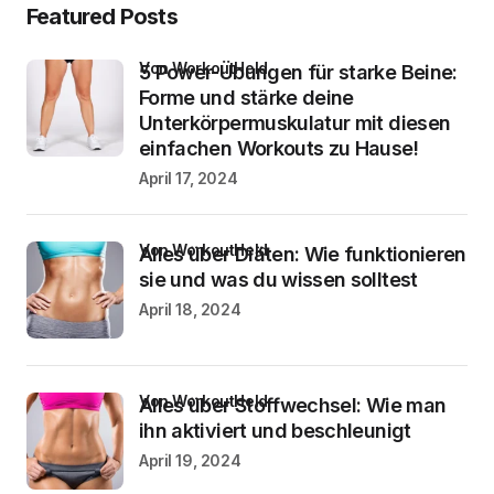
Featured Posts
von WorkoutHeld
5 Power-Übungen für starke Beine:
Forme und stärke deine
Unterkörpermuskulatur mit diesen
einfachen Workouts zu Hause!
April 17, 2024
von WorkoutHeld
Alles über Diäten: Wie funktionieren
sie und was du wissen solltest
April 18, 2024
von WorkoutHeld
Alles über Stoffwechsel: Wie man
ihn aktiviert und beschleunigt
April 19, 2024