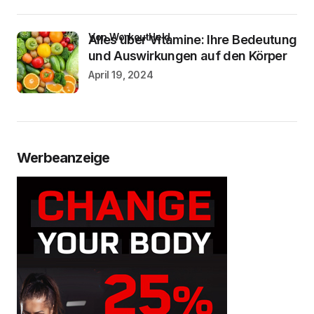
von WorkoutHeld
Alles über Vitamine: Ihre Bedeutung
und Auswirkungen auf den Körper
April 19, 2024
Werbeanzeige