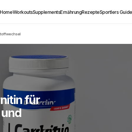
Home
Workouts
Supplements
Ernährung
Rezepte
Sportlers Guid
tstoffwechsel
nitin für
 und