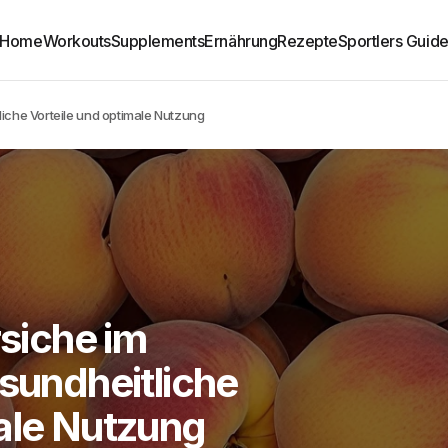
Home
Workouts
Supplements
Ernährung
Rezepte
Sportlers Guid
tliche Vorteile und optimale Nutzung
rsiche im
esundheitliche
male Nutzung